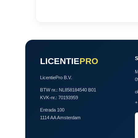
LICENTIE
PRO
M
LicentiePro B.V.
0
BTW nr.: NL858184540 B01
o
KVK-nr.: 70193959
+
Entrada 100
1114 AA Amsterdam