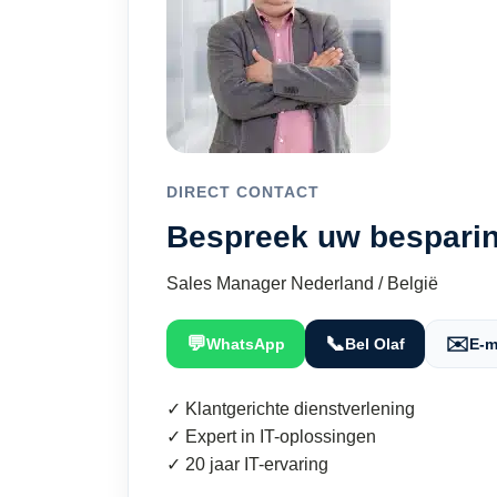
DIRECT CONTACT
Bespreek uw besparin
Sales Manager Nederland / België
💬
📞
✉️
WhatsApp
Bel Olaf
E-m
✓ Klantgerichte dienstverlening
✓ Expert in IT-oplossingen
✓ 20 jaar IT-ervaring