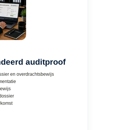
deerd auditproof
sier en overdrachtsbewijs
mentatie
ewijs
ossier
rkomst