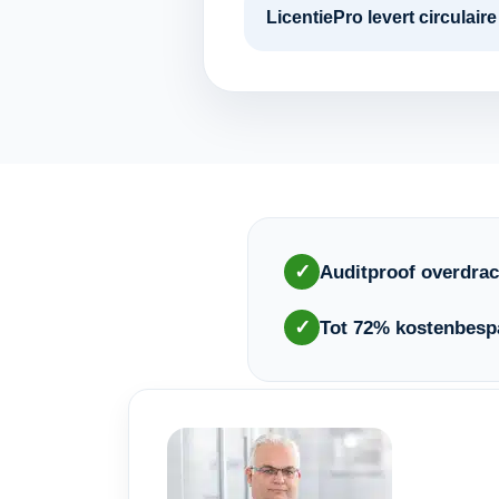
LicentiePro levert circulai
✓
Auditproof overdrac
✓
Tot 72% kostenbesp