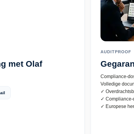
AUDITPROOF
g met Olaf
Gegaran
Compliance-dos
Volledige docu
✓ Overdrachtsb
ail
✓ Compliance-d
✓ Europese he