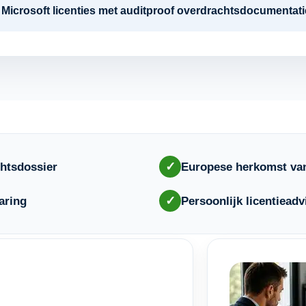
re Microsoft licenties met auditproof overdrachtsdocumenta
✓
htsdossier
Europese herkomst van
✓
aring
Persoonlijk licentieadv