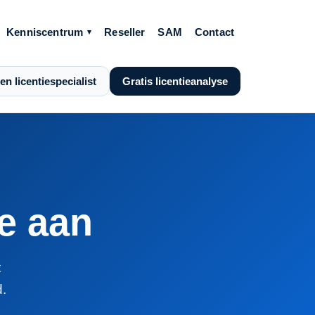
Kenniscentrum
Reseller
SAM
Contact
en licentiespecialist
Gratis licentieanalyse
te aan
t
.