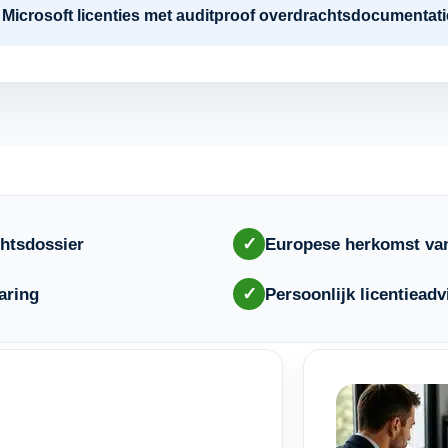
re Microsoft licenties met auditproof overdrachtsdocumenta
✓
htsdossier
Europese herkomst van
✓
aring
Persoonlijk licentieadv