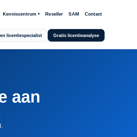
Kenniscentrum
Reseller
SAM
Contact
en licentiespecialist
Gratis licentieanalyse
te aan
t
.