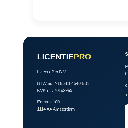
LICENTIE
PRO
M
LicentiePro B.V.
0
BTW nr.: NL858184540 B01
o
KVK-nr.: 70193959
+
Entrada 100
1114 AA Amsterdam