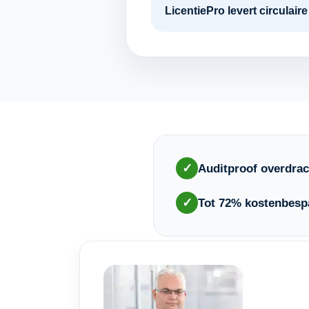
LicentiePro levert circulai
✓
Auditproof overdrac
✓
Tot 72% kostenbesp