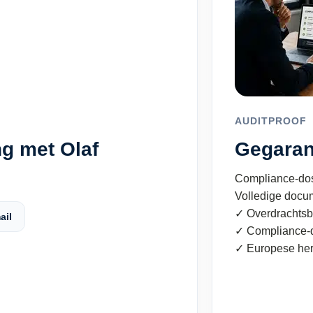
AUDITPROOF
g met Olaf
Gegaran
Compliance-dos
Volledige docu
✓ Overdrachtsb
ail
✓ Compliance-d
✓ Europese he