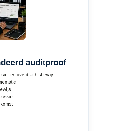
deerd auditproof
sier en overdrachtsbewijs
mentatie
ewijs
ossier
rkomst