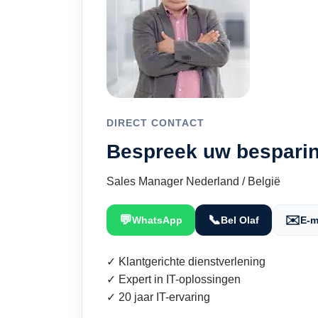
DIRECT CONTACT
Bespreek uw besparin
Sales Manager Nederland / België
💬
📞
✉️
WhatsApp
Bel Olaf
E-m
✓ Klantgerichte dienstverlening
✓ Expert in IT-oplossingen
✓ 20 jaar IT-ervaring