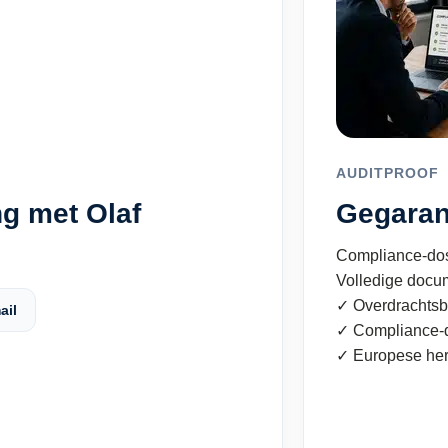
AUDITPROOF
g met Olaf
Gegaran
Compliance-dos
Volledige docu
✓ Overdrachtsb
ail
✓ Compliance-d
✓ Europese he