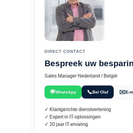
DIRECT CONTACT
Bespreek uw besparin
Sales Manager Nederland / België
💬
📞
✉️
WhatsApp
Bel Olaf
E-m
✓ Klantgerichte dienstverlening
✓ Expert in IT-oplossingen
✓ 20 jaar IT-ervaring