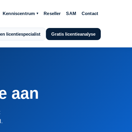
Kenniscentrum
Reseller
SAM
Contact
en licentiespecialist
Gratis licentieanalyse
te aan
t
.