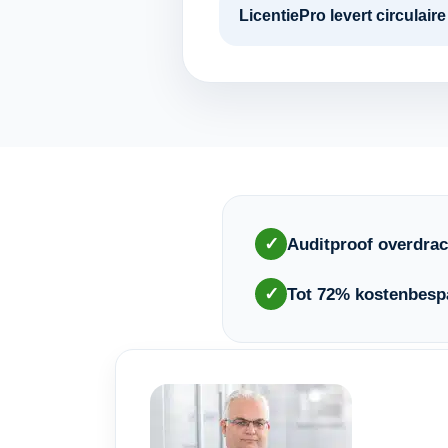
LicentiePro levert circulai
✓
Auditproof overdrac
✓
Tot 72% kostenbesp