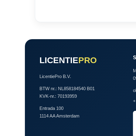
LICENTIE
PRO
M
LicentiePro B.V.
0
BTW nr.: NL858184540 B01
o
KVK-nr.: 70193959
+
Entrada 100
1114 AA Amsterdam