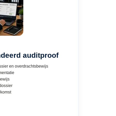
deerd auditproof
sier en overdrachtsbewijs
mentatie
ewijs
ossier
rkomst