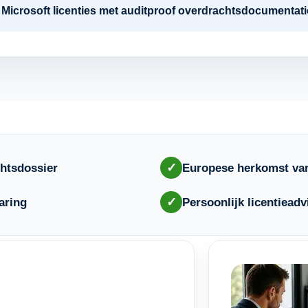
re Microsoft licenties met auditproof overdrachtsdocumenta
✓
htsdossier
Europese herkomst van
✓
aring
Persoonlijk licentieadv