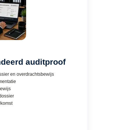
deerd auditproof
sier en overdrachtsbewijs
mentatie
ewijs
ossier
rkomst