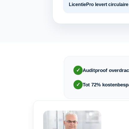
LicentiePro levert circulai
✓
Auditproof overdrac
✓
Tot 72% kostenbesp