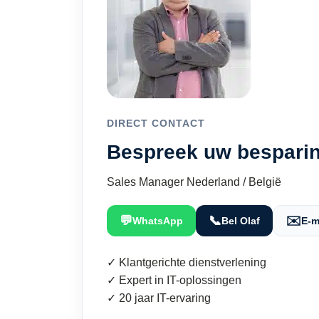
DIRECT CONTACT
Bespreek uw besparin
Sales Manager Nederland / België
💬
📞
✉️
WhatsApp
Bel Olaf
E-m
✓ Klantgerichte dienstverlening
✓ Expert in IT-oplossingen
✓ 20 jaar IT-ervaring