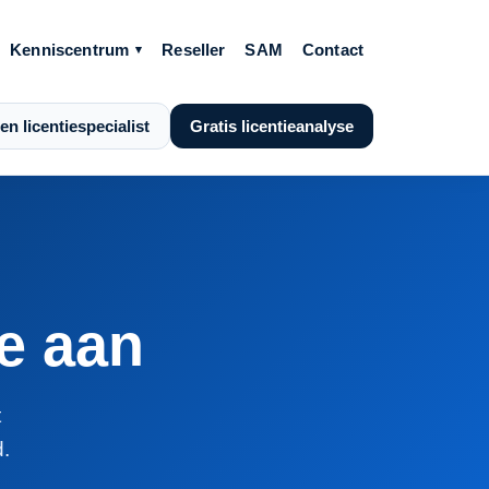
Kenniscentrum
Reseller
SAM
Contact
en licentiespecialist
Gratis licentieanalyse
te aan
t
.