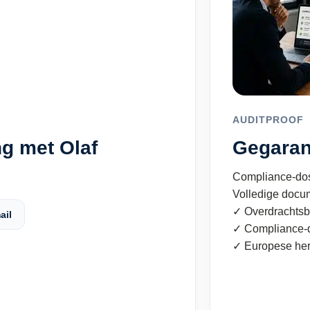
AUDITPROOF
g met Olaf
Gegaran
Compliance-dos
Volledige docu
✓ Overdrachtsb
ail
✓ Compliance-d
✓ Europese he