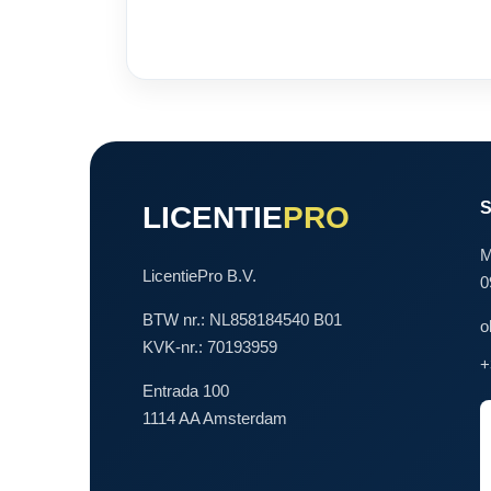
LICENTIE
PRO
M
LicentiePro B.V.
0
BTW nr.: NL858184540 B01
o
KVK-nr.: 70193959
+
Entrada 100
1114 AA Amsterdam