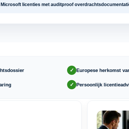
re Microsoft licenties met auditproof overdrachtsdocumenta
✓
htsdossier
Europese herkomst van
✓
aring
Persoonlijk licentieadv