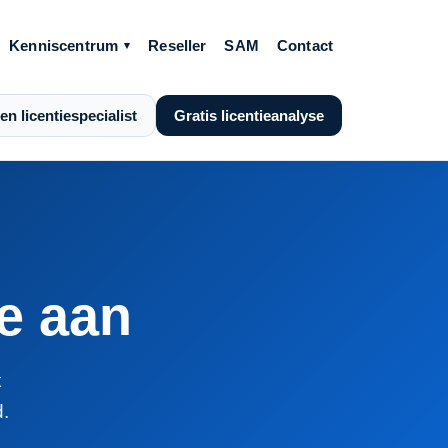
Kenniscentrum
Reseller
SAM
Contact
en licentiespecialist
Gratis licentieanalyse
te aan
t
.