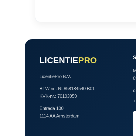
LICENTIE
PRO
M
LicentiePro B.V.
0
BTW nr.: NL858184540 B01
o
KVK-nr.: 70193959
+
Entrada 100
1114 AA Amsterdam