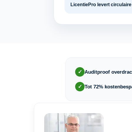
LicentiePro levert circulai
✓
Auditproof overdrac
✓
Tot 72% kostenbesp