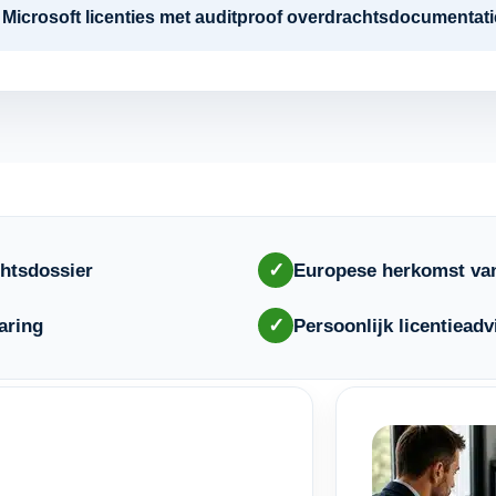
re Microsoft licenties met auditproof overdrachtsdocumenta
✓
htsdossier
Europese herkomst van
✓
aring
Persoonlijk licentieadv