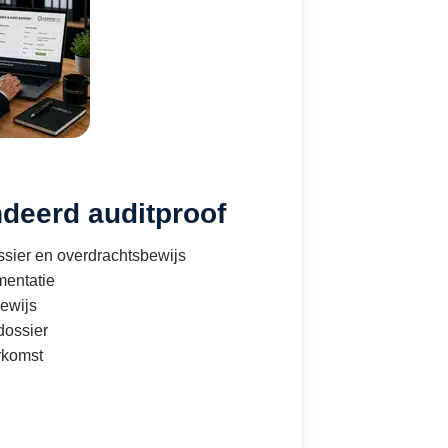
deerd auditproof
sier en overdrachtsbewijs
mentatie
ewijs
ossier
rkomst