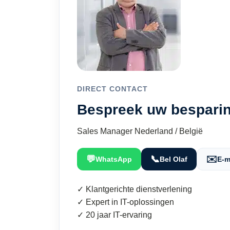
DIRECT CONTACT
Bespreek uw besparin
Sales Manager Nederland / België
💬
📞
✉️
WhatsApp
Bel Olaf
E-m
✓ Klantgerichte dienstverlening
✓ Expert in IT-oplossingen
✓ 20 jaar IT-ervaring