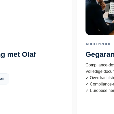
AUDITPROOF
g met Olaf
Gegaran
Compliance-dos
Volledige docu
✓ Overdrachtsb
ail
✓ Compliance-d
✓ Europese he